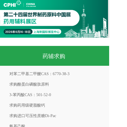
药辅求购
对苯二甲基二甲醚CAS：6770-38-3
求购酪蛋白磷酸肽原料
3-苯丙酸CAS：501-52-0
求购药用级硬脂酸钙
求购进口可压性蔗糖Di-Pac
氨基己酸