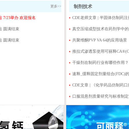
制剂技术
更多>>
 7/23举办 欢迎报名
CDE老师文章 | 半固体仿制
站 圆满结束
真空压缩成型技术在药剂学中的
站 圆满结束
共聚维酮PVP VA 64的应用场景
推拉式渗透泵使用可丽释CA®(Cor
干燥剂在制药行业有哪些作用？
速释_缓释固定剂量组合(FDC)
名
CDE文章 | 《化学药品仿制
口服混悬剂质量研究与标准制定