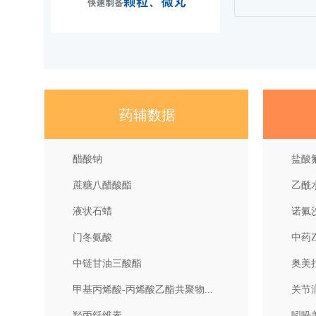
药辅数据
醋酸钠
盐酸
蔗糖八醋酸酯
乙酰
液状石蜡
诺氟
门冬氨酸
中药Z
中链甘油三酸酯
奥美
甲基丙烯酸-丙烯酸乙酯共聚物...
关节
羟丙纤维素
吲哚