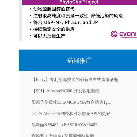
药辅推广
【Berry】专利瓶嘴技术的创新自主式滴眼液瓶
【SPI】Advantol®300-开发软咀嚼或...
阳离子脂质体Dlin-MC3-DMA符合药典1g...
DCPA A60-干法制粒和对水敏感API的更好...
易释丽&#8482;（EASPRAY&#8482...
缓控释!( 尤特奇) 药用丙烯酸树脂!