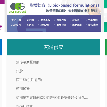
药辅供应
测序级糜蛋白酶
虫胶
丙二醇(供注射用)
药用蜂蜜
药用辅料聚维酮K30 药典标准 备案登记号 提供...
羟丙纤维素