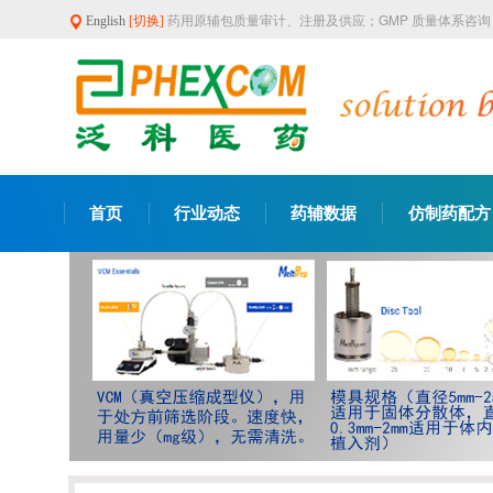
药用原辅包质量审计、注册及供应；GMP 质量体系咨
English
[切换]
首页
行业动态
药辅数据
仿制药配方