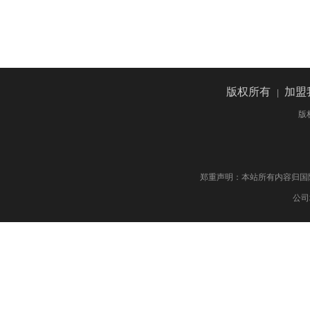
版权所有
加盟
|
版
郑重声明：本站所有内容归国际药物制剂网 版权
公司