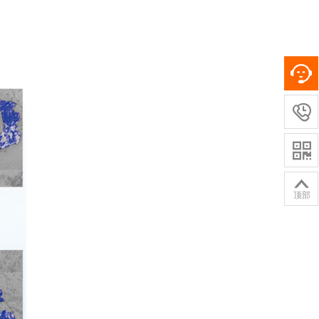



顶部