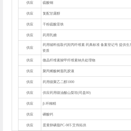
供应
硫酸铜
供应
复配甘露醇
供应
干粉硫酸亚铁
供应
药用乳糖
药用辅料低取代羟丙纤维素 药典标准 备案登记号 提供生
供应
资质
供应
微晶纤维素羧甲纤维素钠共处理物
供应
聚丙烯酸树脂乳胶液
供应
药用级聚乙二醇1000
供应
供应药用级油酸山梨坦(司盘80)
供应
β-环糊精
供应
磷酸钙
供应
蛋黄卵磷脂PC-98T-艾伟拓供