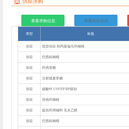
供应求购
查看求购信息
查看供应信息
类型
标题
供应
现货供应 羟丙基伽马环糊精
供应
巴西棕榈蜡
供应
药用蔗糖
供应
注射级麦芽糖
供应
碳酸钙 USP/EP/BP级别
供应
倍他环糊精
供应
提供药用辅料 无水乙醇
供应
巴西棕榈蜡