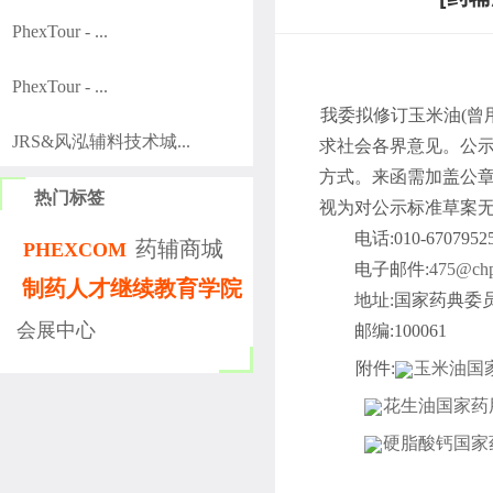
PhexTour - ...
PhexTour - ...
我委拟修订玉米油(曾
JRS&风泓辅料技术城...
求社会各界意见。公示
方式。来函需加盖公章
热门标签
视为对公示标准草案
电话:010-67079525
药辅商城
PHEXCOM
电子邮件:
475@chp
制药人才继续教育学院
地址:国家药典委员会
会展中心
邮编:100061
附件:
玉米油国家
花生油国家药用
硬脂酸钙国家