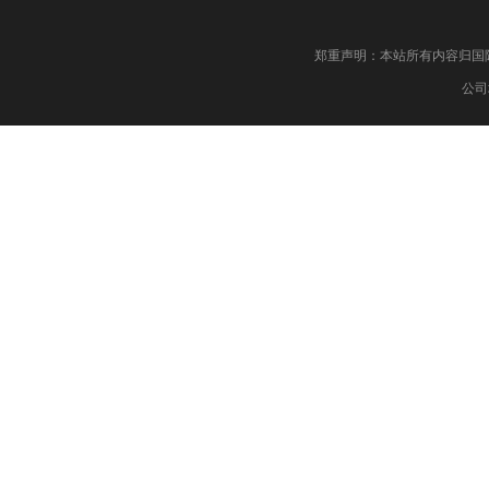
郑重声明：本站所有内容归国际药物制剂网 版权
公司