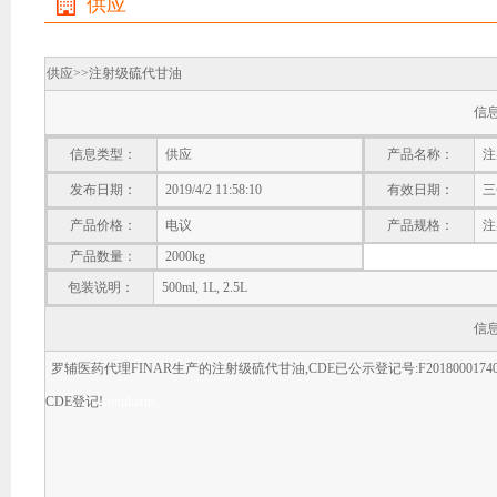
供应
供应>>
注射级硫代甘油
信
信息类型：
供应
产品名称：
注
发布日期：
2019/4/2 11:58:10
有效日期：
三
产品价格：
电议
产品规格：
注
产品数量：
2000kg
包装说明：
500ml, 1L, 2.5L
信
罗辅医药代理FINAR生产的注射级硫代甘油,CDE已公示登记号:F20180001740
CDE登记!
ronpharm