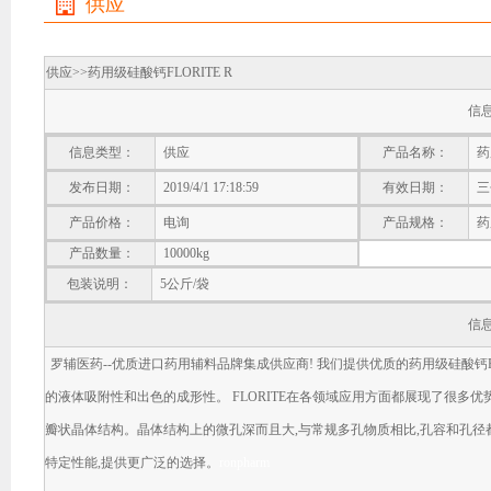
供应
供应>>
药用级硅酸钙FLORITE R
信
信息类型：
供应
产品名称：
药用
发布日期：
2019/4/1 17:18:59
有效日期：
三
产品价格：
电询
产品规格：
药
产品数量：
10000kg
包装说明：
5公斤/袋
信
罗辅医药--优质进口药用辅料品牌集成供应商! 我们提供优质的药用级硅酸钙FLOR
的液体吸附性和出色的成形性。 FLORITE在各领域应用方面都展现了很多优势
瓣状晶体结构。晶体结构上的微孔深而且大,与常规多孔物质相比,孔容和孔径
特定性能,提供更广泛的选择。
ronpharm