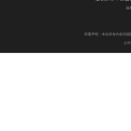
版
郑重声明：本站所有内容归国际药物制剂网 版权
公司