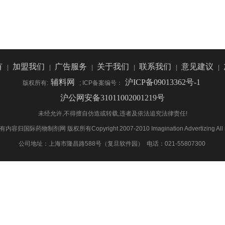
有
加盟我们
广告服务
关于我们
联系我们
意见建议
|
|
|
|
|
|
辅料网
沪ICP备09013362号-1
版权所有:
; ICP备案编号：
沪公网安备31011002001219号
未经允许,不得擅自仿造或转载,违者及依法追究法律责任!
际药物制剂网 版权所有Copyright 2007-2010 Imagination Advertizing All rig
公司地址：上海市隆昌路588号（复旦软件园） 电话：021-55807300