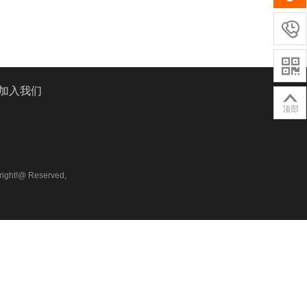


加入我们

顶部
ht!@ Reserved,